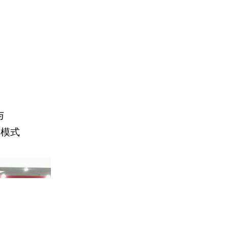
与
》模式