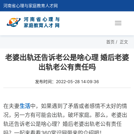
河南省心理与家庭教育人才网
Toggle
navigat
首页
/
正文
老婆出轨还告诉老公是啥心理 婚后老婆
出轨老公有责任吗
发布时间：2022-05-28 14:09:36
在夫妻
生活
中，如果遇到了矛盾或者感情不太好的情
况，另一方有可能会出轨，破坏家庭。那么，老婆出
轨还告诉老公是啥心理？婚后老婆出轨老公有责任
吗？一起来看看360常识网带来的介绍吧！