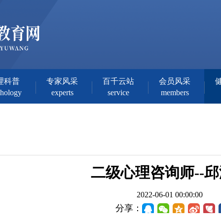
理科普
专家风采
百千云站
会员风采
chology
experts
service
members
二级心理咨询师--
2022-06-01 00:00:00
分享：