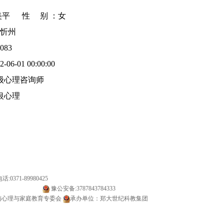
平 性 别 ：女
忻州
083
6-01 00:00:00
级心理咨询师
银心理
:0371-89980425
备20000142号-1
豫公安备:3787843784333
南心理与家庭教育专委会
承办单位：郑大世纪科教集团