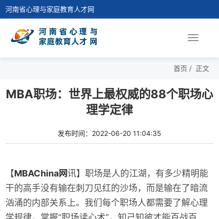
河南省心理与家庭教育人才网
Toggle
navigat
首页
/
正文
MBA职场：世界上最权威的88个职场心
理学定律
发布时间：2022-06-20 11:04:35
【
MBAChina网
讯】职场是人的江湖，有多少精明能
干的高手没有输在刺刀见红的沙场，而是输在了暗流
汹涌的内部关系上。我们每个职场人都需要了解心理
学规律，掌握“职场读心术”，知己知彼才能百战百